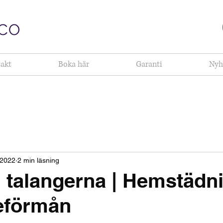
akt
Boka här
Garanti
Nyh
 2022
2 min läsning
 talangerna | Hemstädn
eförmån