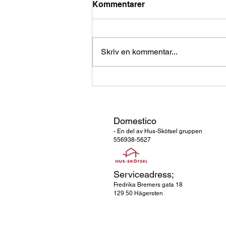
Kommentarer
Skriv en kommentar...
Hitta bästa städfirman i
Stockholm – Så hittar du
den
Domestico
- En del av Hus-Skötsel gruppen
556938-5627
Serviceadress;
Fredrika Bremers
gata 18
129 50 Hägersten