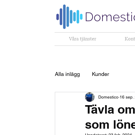
Våra tjänster
Kont
Alla inlägg
Kunder
Domestico
16 sep.
Tävla om
som lön