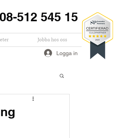
08-512 545 15
eter
Jobba hos oss
Logga in
ing