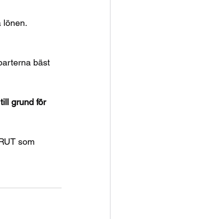
å lönen.
parterna bäst 
ll grund för 
 RUT som 