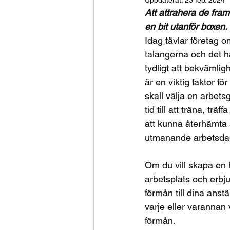
Uppdaterat:
23 feb. 2024
Att attrahera de framt
en bit utanför boxen. 
Idag tävlar företag o
talangerna och det ha
tydligt att bekvämlig
är en viktig faktor fö
skall välja en arbetsg
tid till att träna, trä
att kunna återhämta s
utmanande arbetsda
Om du vill skapa en
arbetsplats och erbju
förmån till dina anst
varje eller varannan
förmån. 