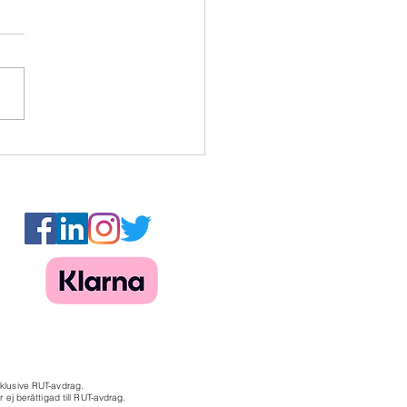
essionell hemstädning
gsholmen – Rena hem
lt
xklusive RUT-avdrag.
 ej berättigad till RUT-avdrag.