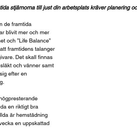
ida stjärnorna till just din arbetsplats kräver planering o
m de framtida 
r blivit mer och mer 
het och ”Life Balance” 
r att framtidens talanger 
ivare. Det skall finnas 
ffa släkt och vänner samt 
ig efter en 
g. 
 högpresterande 
da en riktigt bra 
ällda är hemstädning 
 vecka en uppskattad 