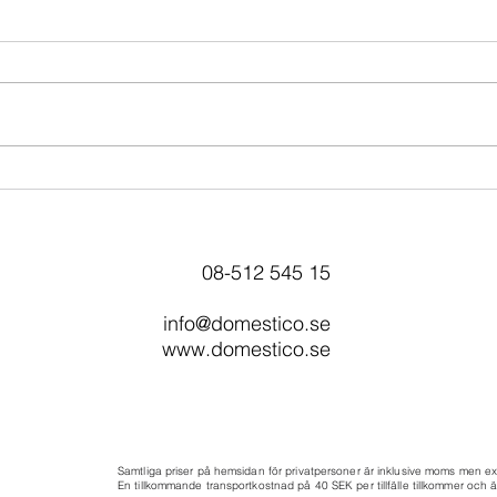
Miljövänlig städning i
Prof
Stockholm - För en bättre
Kun
miljö med hållbar städning
enke
08-512 545 15
info@domestico.se
www.domestico.se
Samtliga priser på hemsidan för privatpersoner är inklusive moms men e
En tillkommande transportkostnad på 40 SEK per tillfälle tillkommer och är