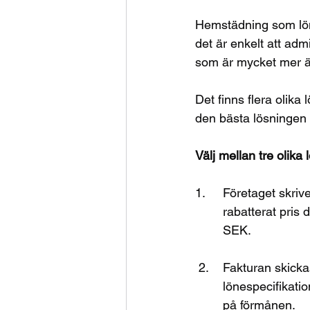
Hemstädning som lön
det är enkelt att adm
som är mycket mer än
Det finns flera olika
den bästa lösningen fö
Välj mellan tre olika 
1.	Företaget skriver ramavtal med oss och fakturan skickas direkt till den anställda med 	
	rabatterat pris där Domestico löser RUT-avdraget och kostnaden för företaget blir 0 	
	SEK.
 2.	Fakturan skickas direkt till företaget och RUT-avdraget sker direkt på 				
	lönespecifikationen varje månad. Kostnaden för företaget blir fakturan + sociala avgifter 
	på förmånen.