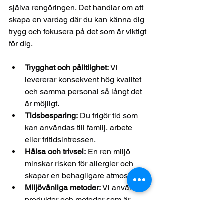
själva rengöringen. Det handlar om att 
skapa en vardag där du kan känna dig 
trygg och fokusera på det som är viktigt 
för dig.
Trygghet och pålitlighet:
 Vi 
levererar konsekvent hög kvalitet 
och samma personal så långt det 
är möjligt.
Tidsbesparing:
 Du frigör tid som 
kan användas till familj, arbete 
eller fritidsintressen.
Hälsa och trivsel:
 En ren miljö 
minskar risken för allergier och 
skapar en behagligare atmosfär.
Miljövänliga metoder:
 Vi använder 
produkter och metoder som är 
skonsamma mot miljön och din 
hälsa.