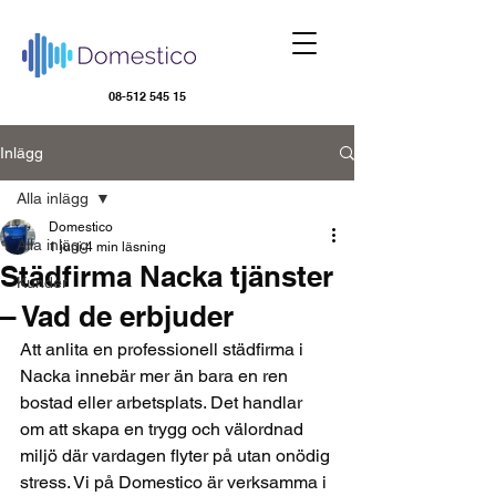
08-512 545 15
Inlägg
Alla inlägg
Domestico
Alla inlägg
1 juni
4 min läsning
Städfirma Nacka tjänster
Kunder
– Vad de erbjuder
Att anlita en professionell städfirma i 
Nacka innebär mer än bara en ren 
bostad eller arbetsplats. Det handlar 
om att skapa en trygg och välordnad 
miljö där vardagen flyter på utan onödig 
stress. Vi på Domestico är verksamma i 