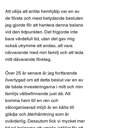
Att välja att anlita hemhjälp var en av 
de första och mest betydande besluten 
jag gjorde för att hantera denna balans 
vid den tidpunkten. Det frigjorde inte 
bara värdefull tid, utan det gav mig 
också utrymme att andas, att vara 
närvarande med min familj och att leda 
mitt dåvarande företag.
Över 25 år senare är jag fortfarande 
övertygad om att detta beslut var en av 
de bästa investeringarna i mitt och min 
familjs välbefinnande just då. Att 
komma hem till en ren och 
välorganiserad miljö är en källa till 
glädje och återhämtning som är 
ovärderlig. Dessutom fick vi mycket mer 
tid på helgerna att umgås istället för att 