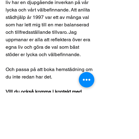
liv har en djupgående inverkan på vår 
lycka och vårt välbefinnande. Att anlita 
städhjälp år 1997 var ett av många val 
som har lett mig till en mer balanserad 
och tillfredsställande tillvaro. Jag 
uppmanar er alla att reflektera över era 
egna liv och göra de val som bäst 
stöder er lycka och välbefinnande.
Och passa på att boka hemstädning om 
du inte redan har det. 
Vill du också komma i kontakt med 
Domestico och prata lösningar för dig, 
din familj eller företag. Slå oss en 
signal på 08-512 545 15 eller maila på 
info@domestico.se.