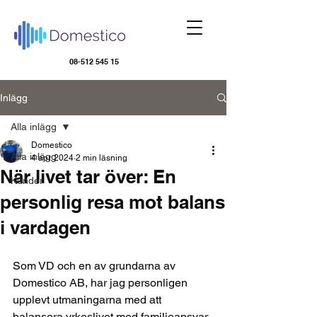
08-512 545 15
Inlägg
Alla inlägg
Domestico
Alla inlägg
4 apr. 2024
2 min läsning
När livet tar över: En
Kunder
personlig resa mot balans
i vardagen
Som VD och en av grundarna av 
Domestico AB, har jag personligen 
upplevt utmaningarna med att 
balansera yrkeslivet med familjeansvar. 