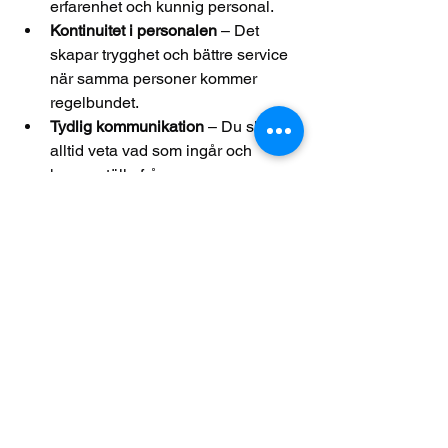
erfarenhet och kunnig personal.
Kontinuitet i personalen
 – Det 
skapar trygghet och bättre service 
när samma personer kommer 
regelbundet.
Tydlig kommunikation
 – Du ska 
alltid veta vad som ingår och 
kunna ställa frågor.
Miljövänliga metoder
 – Ett hållbart 
val som också är skonsamt mot 
dina fönster.
Flexibilitet och tillgänglighet
 – 
Anpassning efter dina behov och 
tider.
Vi på Domestico har byggt vår 
verksamhet på dessa principer. Vår 
ambition är att vara det mest 
uppskattade och förtroendeingivande 