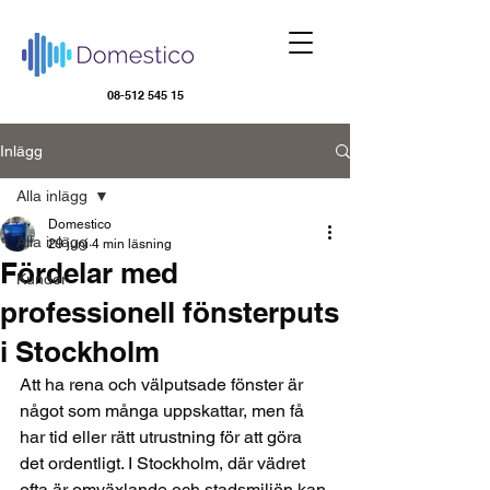
08-512 545 15
Inlägg
Alla inlägg
Domestico
Alla inlägg
29 juni
4 min läsning
Fördelar med
Kunder
professionell fönsterputs
i Stockholm
Att ha rena och välputsade fönster är 
något som många uppskattar, men få 
har tid eller rätt utrustning för att göra 
det ordentligt. I Stockholm, där vädret 
ofta är omväxlande och stadsmiljön kan 